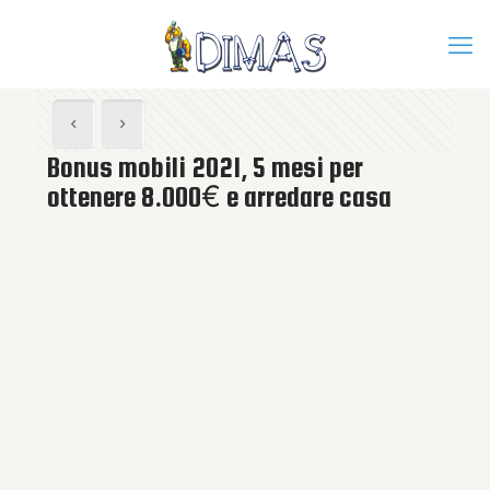
Bonus mobili 2021, 5 mesi per
ottenere 8.000€ e arredare casa